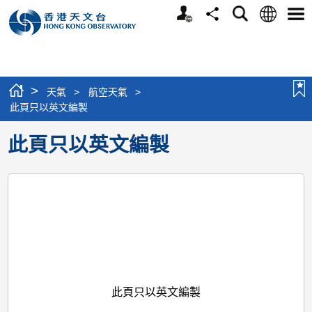
個
語
搜
分
選
人
言
尋
享
單
版
網
站
>
天氣
>
航空天氣
>
此頁只以英文編製
此頁只以英文編製
此頁只以英文編製