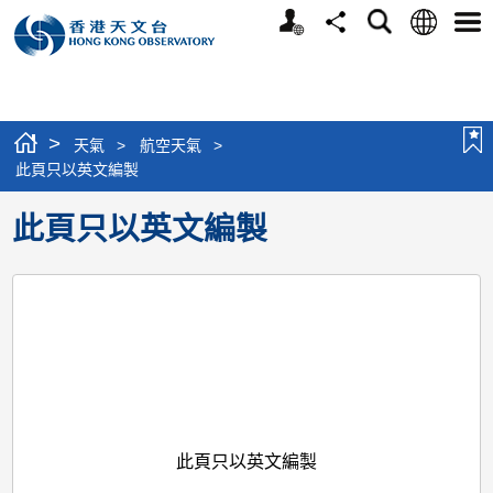
個
語
搜
分
選
人
言
尋
享
單
版
網
站
>
天氣
>
航空天氣
>
此頁只以英文編製
此頁只以英文編製
此頁只以英文編製