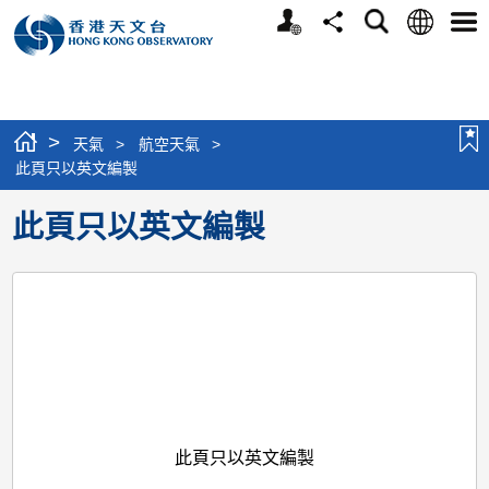
個
語
搜
分
選
人
言
尋
享
單
版
網
站
>
天氣
>
航空天氣
>
此頁只以英文編製
此頁只以英文編製
此頁只以英文編製