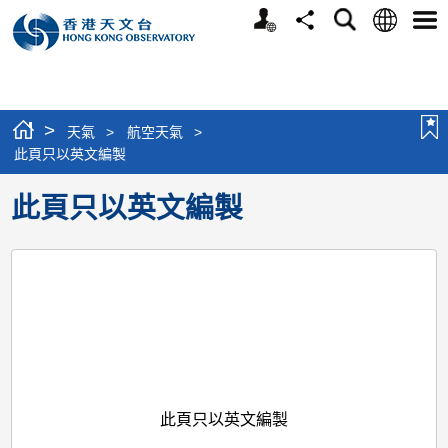
個
語
搜
分
選
人
言
尋
享
單
版
網
站
>
天氣
>
航空天氣
>
此頁只以英文編製
此頁只以英文編製
此頁只以英文編製