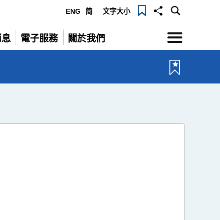
ENG
简
文字大小
選
消息
電子服務
關於我們
單
展
展
開
開