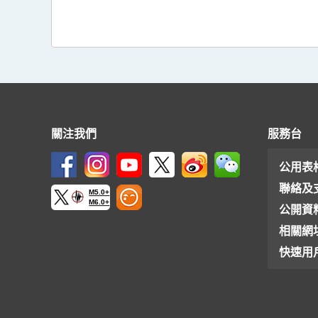
關注我們
服務台
公用表
聯絡及
M5.0+
M6.0+
公開資
相關網
快速用