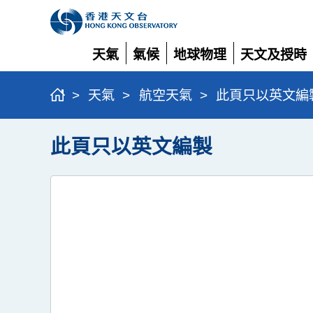
天氣
氣候
地球物理
天文及授時
展
展
展
展
開
開
開
開
>
天氣
>
航空天氣
>
此頁只以英文編
此頁只以英文編製