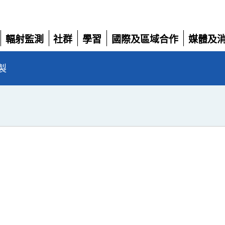
輻射監測
社群
學習
國際及區域合作
媒體及
展
展
展
展
展
開
開
開
開
開
製