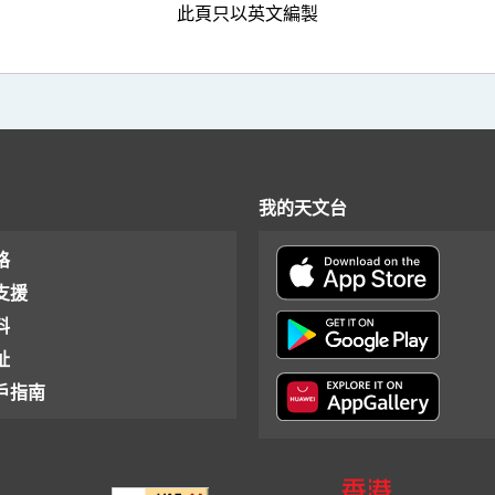
此頁只以英文編製
我的天文台
格
支援
料
址
戶指南