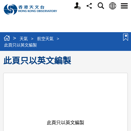
個
語
搜
分
選
人
言
尋
享
單
版
網
站
>
天氣
>
航空天氣
>
此頁只以英文編製
此頁只以英文編製
此頁只以英文編製