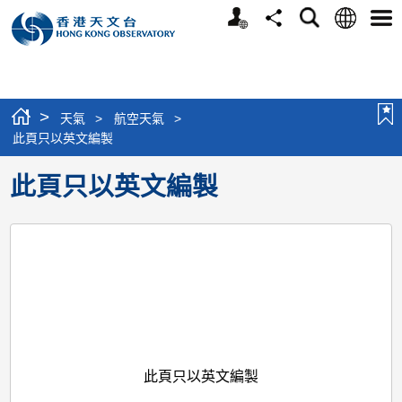
個
語
搜
分
選
人
言
尋
享
單
版
網
站
>
天氣
>
航空天氣
>
此頁只以英文編製
此頁只以英文編製
此頁只以英文編製