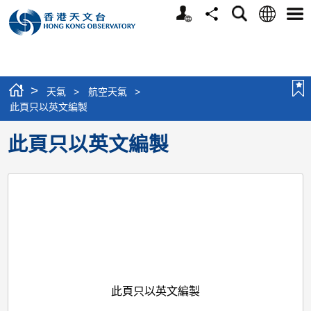
個
語
搜
分
選
人
言
尋
享
單
版
網
站
>
天氣
>
航空天氣
>
此頁只以英文編製
此頁只以英文編製
此頁只以英文編製