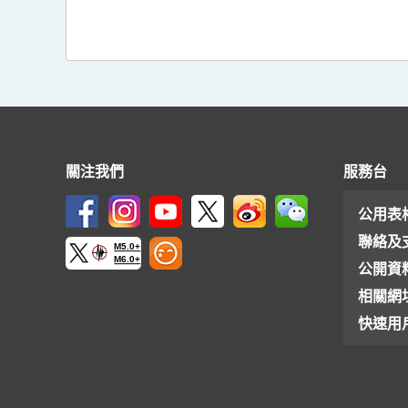
關注我們
服務台
公用表
聯絡及
M5.0+
M6.0+
公開資
相關網
快速用