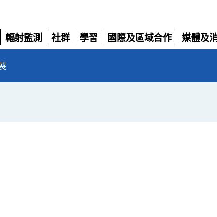
輻射監測
社群
學習
國際及區域合作
媒體及
展
展
展
展
展
開
開
開
開
開
製