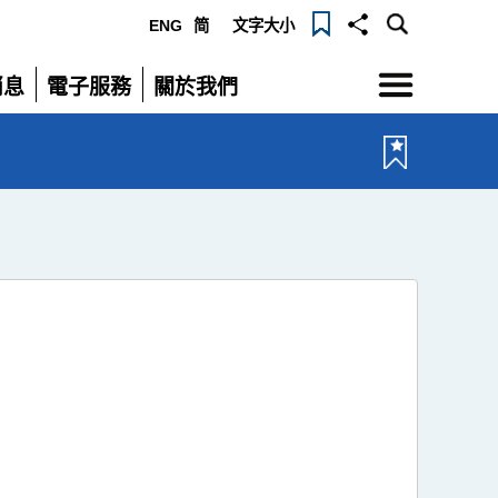
ENG
简
文字大小
選
消息
電子服務
關於我們
單
展
展
開
開