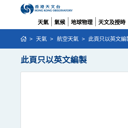
天氣
氣候
地球物理
天文及授時
展
展
展
展
開
開
開
開
>
天氣
>
航空天氣
>
此頁只以英文編
此頁只以英文編製