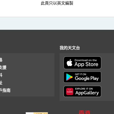
此頁只以英文編製
我的天文台
格
支援
料
址
戶指南