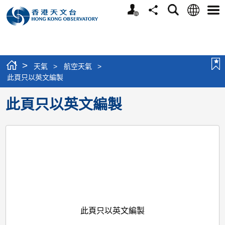
個
語
搜
分
選
人
言
尋
享
單
版
網
站
>
天氣
>
航空天氣
>
此頁只以英文編製
此頁只以英文編製
此頁只以英文編製