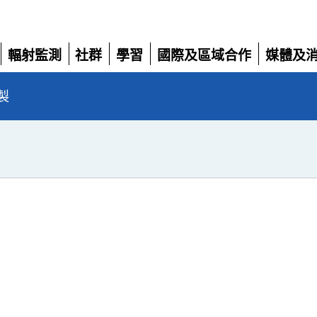
輻射監測
社群
學習
國際及區域合作
媒體及
展
展
展
展
展
開
開
開
開
開
製