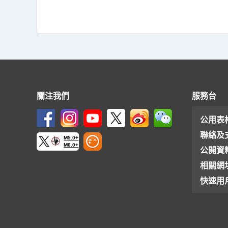
關注我們
服務台
公用表
聯絡及
M5.0+
M6.0+
公開資
相關網
快速用