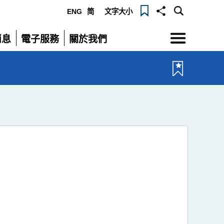
ENG
简
文字大小
選
消息
電子服務
關於我們
單
展
展
開
開