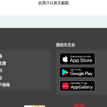
此頁只以英文編製
我的天文台
格
支援
料
址
戶指南