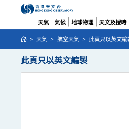
天氣
氣候
地球物理
天文及授時
展
展
展
展
開
開
開
開
>
天氣
>
航空天氣
>
此頁只以英文編
此頁只以英文編製