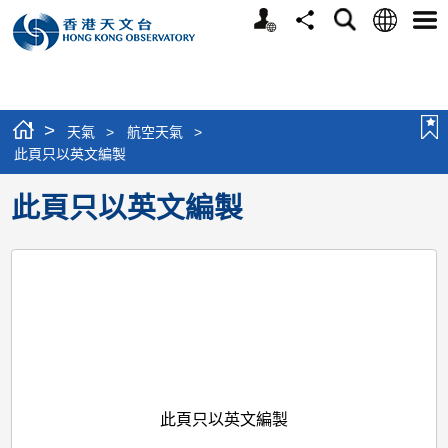
個
語
搜
分
選
人
言
尋
享
單
版
網
站
>
天氣
>
航空天氣
>
此頁只以英文編製
此頁只以英文編製
此頁只以英文編製