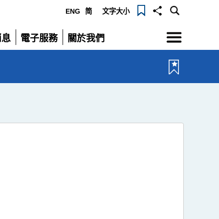
ENG
简
文字大小
選
消息
電子服務
關於我們
單
展
展
開
開