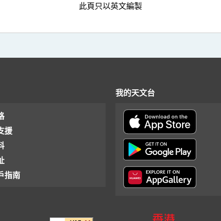
此頁只以英文編製
我的天文台
格
支援
料
址
戶指南