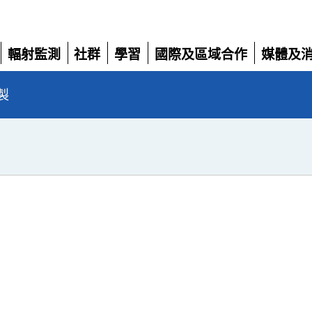
輻射監測
社群
學習
國際及區域合作
媒體及
展
展
展
展
展
開
開
開
開
開
製