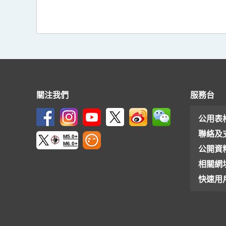
關注我們
服務台
公用表
聯絡及
M5.0+
M6.0+
公開資
相關網
快速用