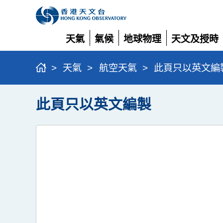
天氣
氣候
地球物理
天文及授時
展
展
展
展
開
開
開
開
>
天氣
>
航空天氣
>
此頁只以英文編
此頁只以英文編製