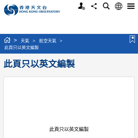
個
語
搜
分
選
人
言
尋
享
單
版
網
站
>
天氣
>
航空天氣
>
此頁只以英文編製
此頁只以英文編製
此頁只以英文編製