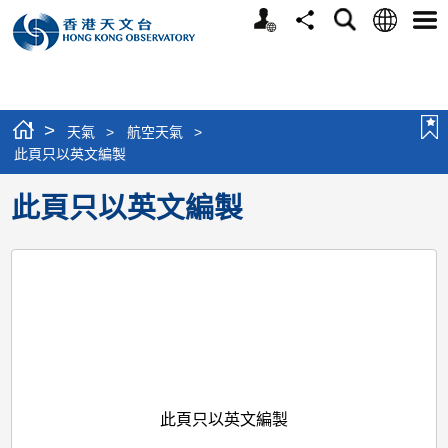
個
語
搜
分
選
人
言
尋
享
單
版
網
站
>
天氣
>
航空天氣
>
此頁只以英文編製
此頁只以英文編製
此頁只以英文編製