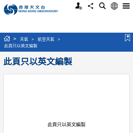
個
語
搜
分
選
人
言
尋
享
單
版
網
站
>
天氣
>
航空天氣
>
此頁只以英文編製
此頁只以英文編製
此頁只以英文編製