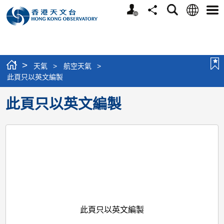
個
語
搜
分
選
人
言
尋
享
單
版
網
站
>
天氣
>
航空天氣
>
此頁只以英文編製
此頁只以英文編製
此頁只以英文編製