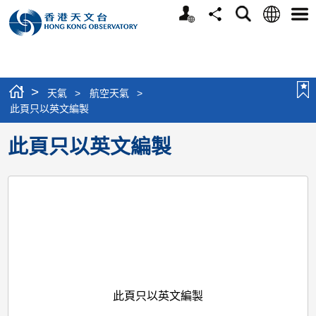
個
語
搜
分
選
人
言
尋
享
單
版
網
站
>
天氣
>
航空天氣
>
此頁只以英文編製
此頁只以英文編製
此頁只以英文編製