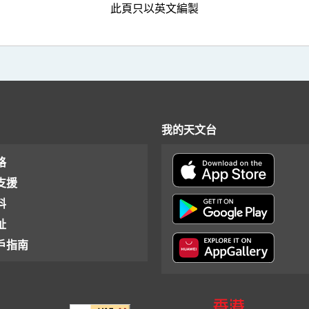
此頁只以英文編製
我的天文台
格
支援
料
址
戶指南