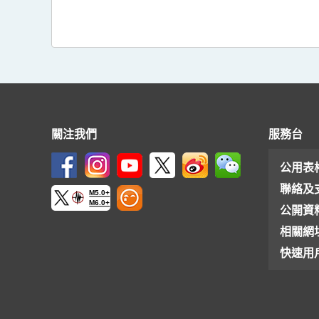
關注我們
服務台
公用表
聯絡及
M5.0+
M6.0+
公開資
相關網
快速用