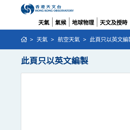
天氣
氣候
地球物理
天文及授時
展
展
展
展
開
開
開
開
>
天氣
>
航空天氣
>
此頁只以英文編
此頁只以英文編製