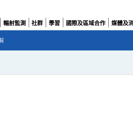
輻射監測
社群
學習
國際及區域合作
媒體及
展
展
展
展
展
開
開
開
開
開
製