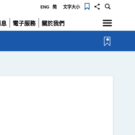
ENG
简
文字大小
選
消息
電子服務
關於我們
單
展
展
開
開