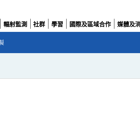
輻射監測
社群
學習
國際及區域合作
媒體及
展
展
展
展
展
開
開
開
開
開
製