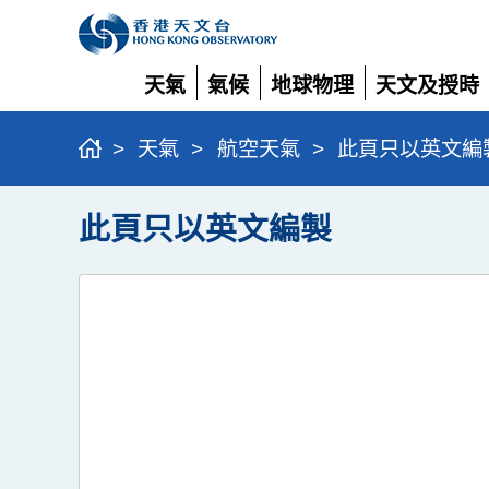
天氣
氣候
地球物理
天文及授時
展
展
展
展
開
開
開
開
>
天氣
>
航空天氣
>
此頁只以英文編
此頁只以英文編製