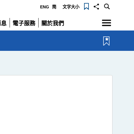
ENG
简
文字大小
選
消息
電子服務
關於我們
單
展
展
開
開