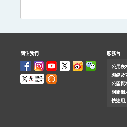
關注我們
服務台
公用表
聯絡及
M5.0+
M6.0+
公開資
相關網
快速用