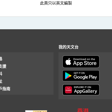
此頁只以英文編製
我的天文台
格
支援
料
址
戶指南