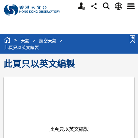
個
語
搜
分
選
人
言
尋
享
單
版
網
站
>
天氣
>
航空天氣
>
此頁只以英文編製
此頁只以英文編製
此頁只以英文編製