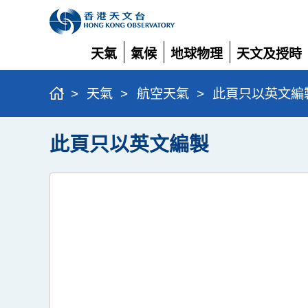
天氣
氣候
地球物理
天文及授時
展
展
展
展
開
開
開
開
>
天氣
>
航空天氣
>
此頁只以英文編
此頁只以英文編製