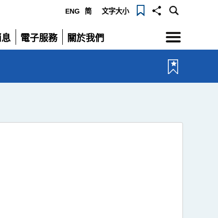
ENG
简
文字大小
選
消息
電子服務
關於我們
單
展
展
開
開