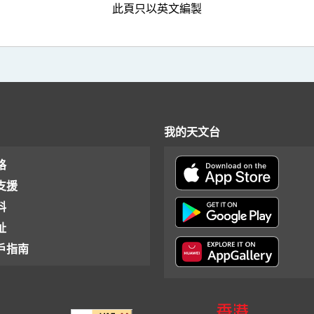
此頁只以英文編製
我的天文台
格
支援
料
址
戶指南