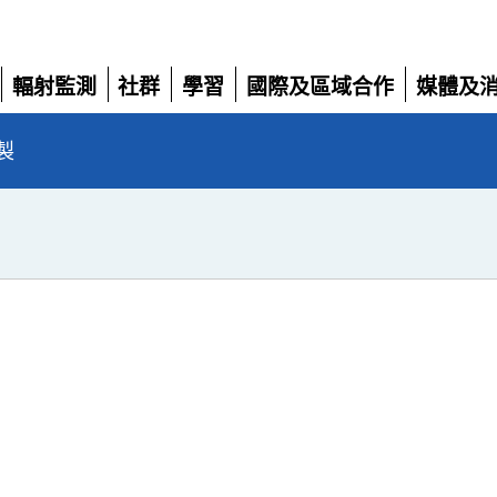
輻射監測
社群
學習
國際及區域合作
媒體及
展
展
展
展
展
開
開
開
開
開
製