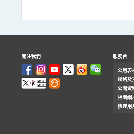
關注我們
服務台
公用表
聯絡及
M5.0+
M6.0+
公開資
相關網
快速用