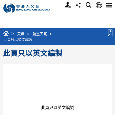
個
語
搜
分
選
人
言
尋
享
單
版
網
站
>
天氣
>
航空天氣
>
此頁只以英文編製
此頁只以英文編製
此頁只以英文編製