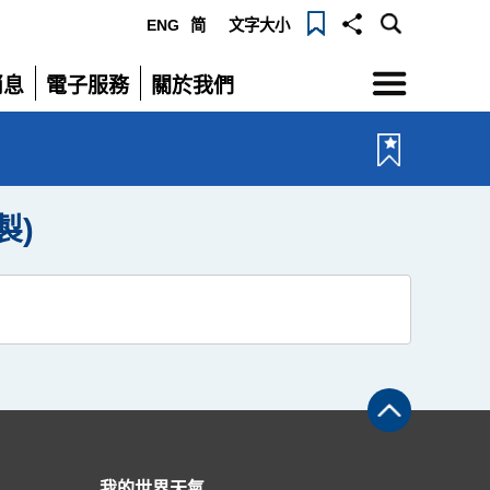
ENG
简
文字大小
選
消息
電子服務
關於我們
單
展
展
開
開
製)
我的世界天氣