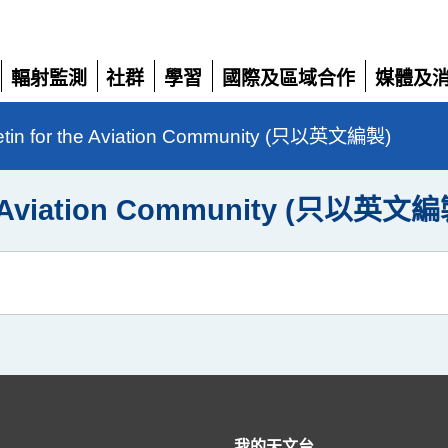
輻射監測
社群
學習
國際及區域合作
媒體及
展
展
展
展
展
開
開
開
開
開
etin for the Aviation Community (只以英文編製)
he Aviation Community (只以英文編
我的天文台