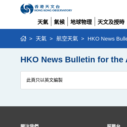
天氣
氣候
地球物理
天文及授時
展
展
展
展
開
開
開
開
>
天氣
>
航空天氣
>
HKO News Bull
HKO News Bulletin for t
此頁只以英文編製
關注我們
服務台