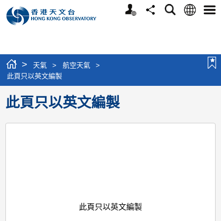
個
語
搜
分
選
人
言
尋
享
單
版
網
站
>
天氣
>
航空天氣
>
此頁只以英文編製
此頁只以英文編製
此頁只以英文編製