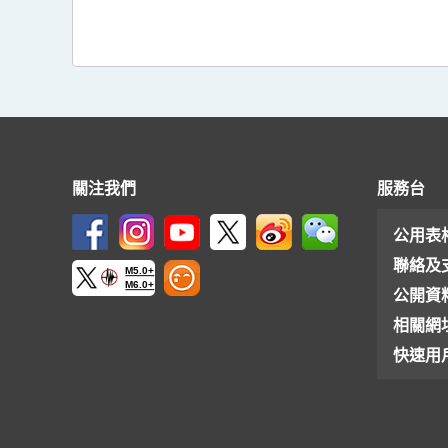
關注我們
服務台
公用表
聯絡及
M5.0+
M6.0+
公開資
相關網
快速用