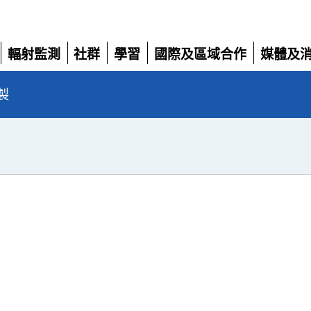
輻射監測
社群
學習
國際及區域合作
媒體及
展
展
展
展
展
開
開
開
開
開
製