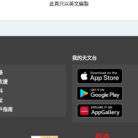
此頁只以英文編製
我的天文台
格
支援
料
址
戶指南