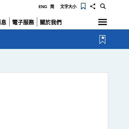
ENG
简
文字大小
選
消息
電子服務
關於我們
單
展
展
開
開