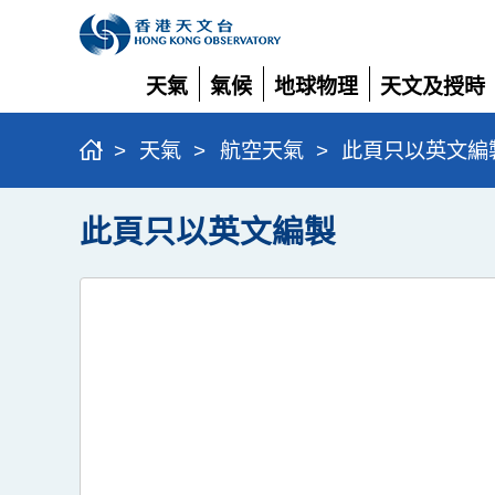
天氣
氣候
地球物理
天文及授時
展
展
展
展
開
開
開
開
>
天氣
>
航空天氣
>
此頁只以英文編
此頁只以英文編製