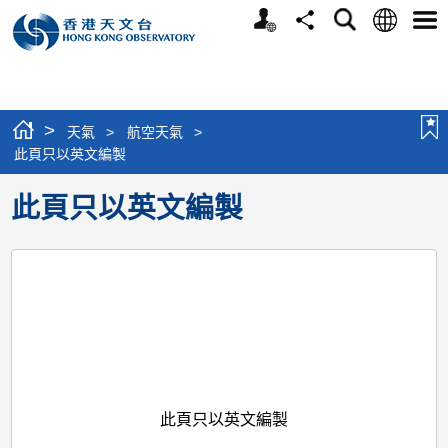
個
語
搜
分
選
人
言
尋
享
單
版
網
站
>
天氣
>
航空天氣
>
此頁只以英文編製
此頁只以英文編製
此頁只以英文編製