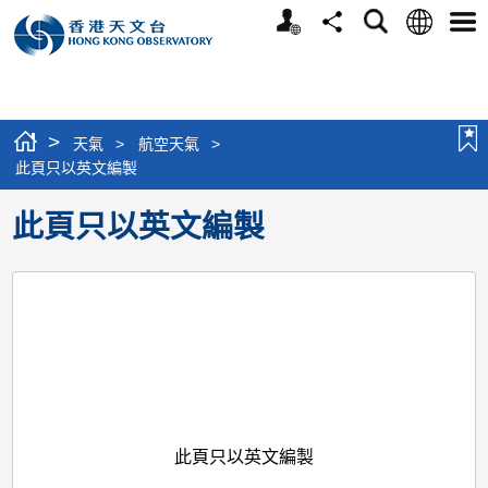
個
語
搜
分
選
人
言
尋
享
單
版
網
站
>
天氣
>
航空天氣
>
此頁只以英文編製
此頁只以英文編製
此頁只以英文編製