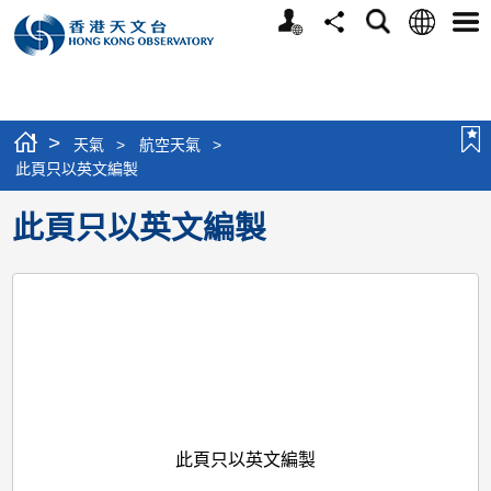
個
語
搜
分
選
人
言
尋
享
單
版
網
站
>
天氣
>
航空天氣
>
此頁只以英文編製
此頁只以英文編製
此頁只以英文編製