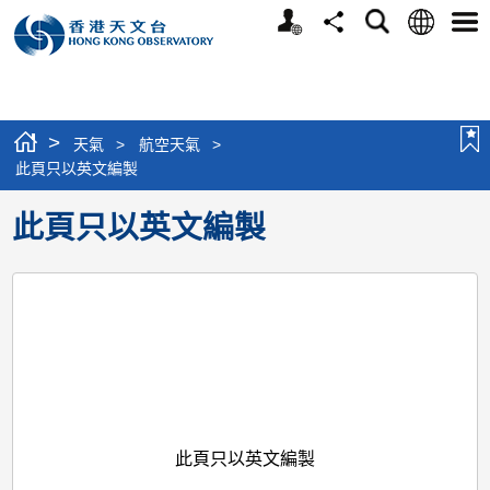
個
語
搜
分
選
人
言
尋
享
單
版
網
站
>
天氣
>
航空天氣
>
此頁只以英文編製
此頁只以英文編製
此頁只以英文編製