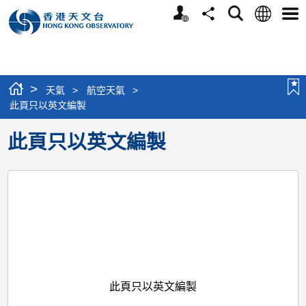
個
語
搜
分
選
人
言
尋
享
單
版
網
站
>
天氣
>
航空天氣
>
此頁只以英文編製
此頁只以英文編製
此頁只以英文編製