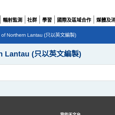
輻射監測
社群
學習
國際及區域合作
媒體及
展
展
展
展
展
開
開
開
開
開
s of Northern Lantau (只以英文編製)
hern Lantau (只以英文編製)
我的天文台