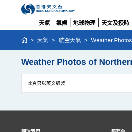
天氣
氣候
地球物理
天文及授時
展
展
展
展
開
開
開
開
>
天氣
>
航空天氣
>
Weather Photo
Weather Photos of Nort
此頁只以英文編製
關注我們
服務台