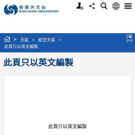
個
語
搜
分
選
人
言
尋
享
單
版
網
站
>
天氣
>
航空天氣
>
此頁只以英文編製
此頁只以英文編製
此頁只以英文編製