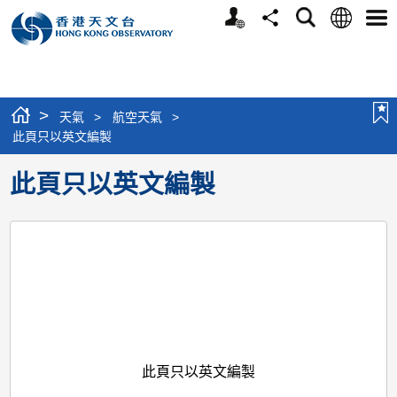
個
語
搜
分
選
人
言
尋
享
單
版
網
站
>
天氣
>
航空天氣
>
此頁只以英文編製
此頁只以英文編製
此頁只以英文編製