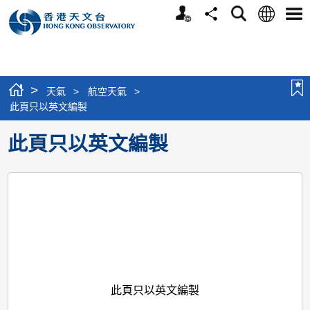
個
語
搜
分
選
人
言
尋
享
單
版
網
站
>
天氣
>
航空天氣
>
此頁只以英文編製
此頁只以英文編製
此頁只以英文編製