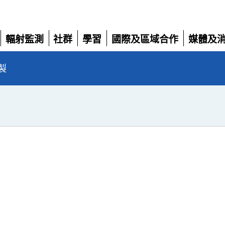
輻射監測
社群
學習
國際及區域合作
媒體及
展
展
展
展
展
開
開
開
開
開
製