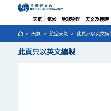
天氣
氣候
地球物理
天文及授時
展
展
展
展
開
開
開
開
>
天氣
>
航空天氣
>
此頁只以英文編
此頁只以英文編製