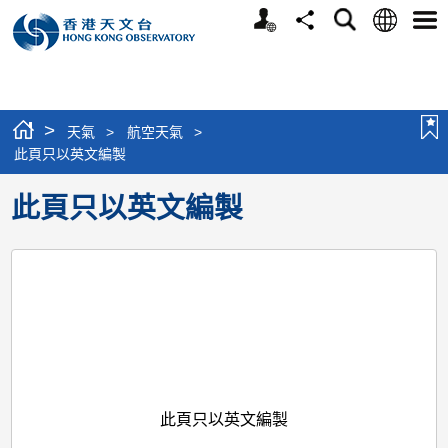
個
語
搜
分
選
人
言
尋
享
單
版
網
站
>
天氣
>
航空天氣
>
此頁只以英文編製
此頁只以英文編製
此頁只以英文編製