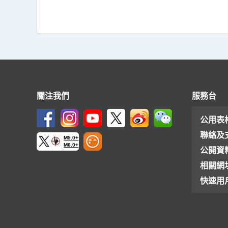
關注我們
服務台
公用表
聯絡及
M5.0+
M6.0+
公開資
相關網
快速用