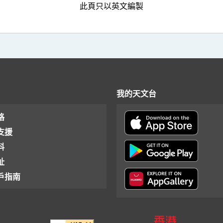
此頁只以英文編製
我的天文台
格
支援
料
址
戶指南