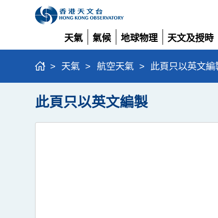
天氣
氣候
地球物理
天文及授時
展
展
展
展
開
開
開
開
>
天氣
>
航空天氣
>
此頁只以英文編
此頁只以英文編製