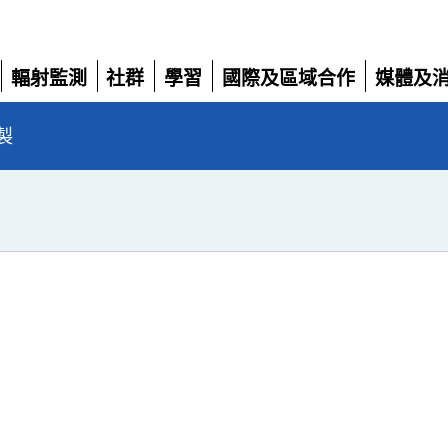
輻射監測
社群
學習
國際及區域合作
媒體及
展
展
展
展
展
開
開
開
開
開
製