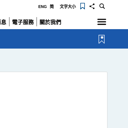
ENG
简
文字大小
選
消息
電子服務
關於我們
單
展
展
開
開