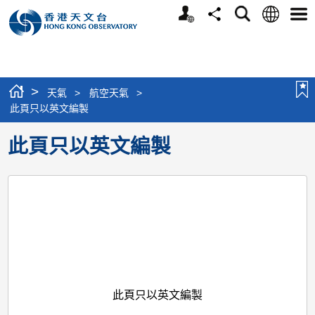
個
語
搜
分
選
人
言
尋
享
單
版
網
站
>
天氣
>
航空天氣
>
此頁只以英文編製
此頁只以英文編製
此頁只以英文編製