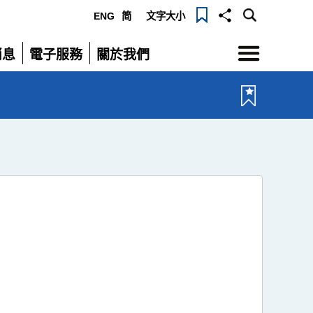
ENG
简
文字大小
選
消息
電子服務
關於我們
單
展
展
開
開