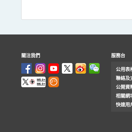
關注我們
服務台
公用表
聯絡及
M5.0+
M6.0+
公開資
相關網
快速用