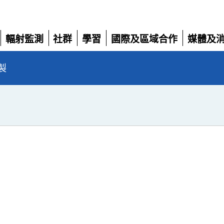
輻射監測
社群
學習
國際及區域合作
媒體及
展
展
展
展
展
開
開
開
開
開
製