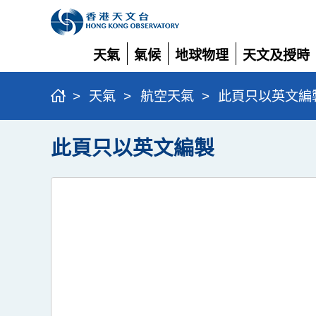
天氣
氣候
地球物理
天文及授時
展
展
展
展
開
開
開
開
>
天氣
>
航空天氣
>
此頁只以英文編
此頁只以英文編製