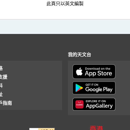
此頁只以英文編製
我的天文台
格
支援
料
址
戶指南