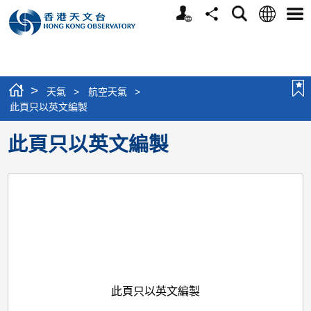
個
語
搜
分
選
人
言
尋
享
單
版
網
站
>
天氣
>
航空天氣
>
此頁只以英文編製
此頁只以英文編製
此頁只以英文編製