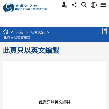
個
語
搜
分
選
人
言
尋
享
單
版
網
站
>
天氣
>
航空天氣
>
此頁只以英文編製
此頁只以英文編製
此頁只以英文編製