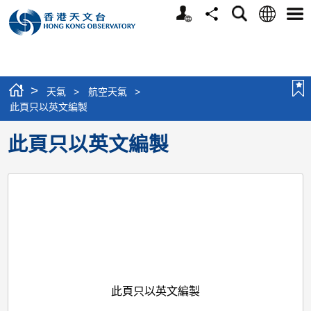
個
語
搜
分
選
人
言
尋
享
單
版
網
站
>
天氣
>
航空天氣
>
此頁只以英文編製
此頁只以英文編製
此頁只以英文編製