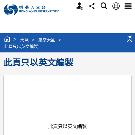
個
語
搜
分
選
人
言
尋
享
單
版
網
站
>
天氣
>
航空天氣
>
此頁只以英文編製
此頁只以英文編製
此頁只以英文編製