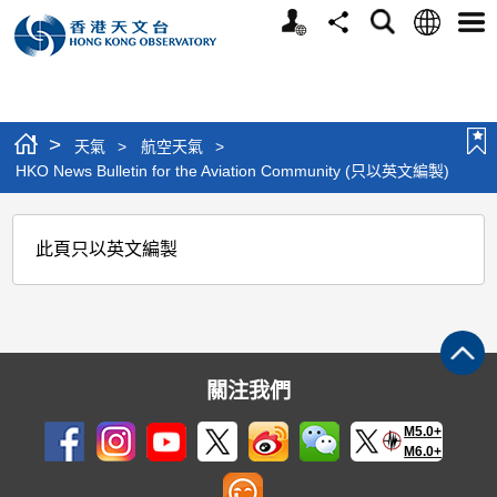
個
語
搜
分
選
人
言
尋
享
單
版
網
站
>
天氣
>
航空天氣
>
HKO News Bulletin for the Aviation Community (只以英文編製)
HKO
此頁只以英文編製
News
Bulletin
for
the
關注我們
Aviation
Community
M5.0+
M6.0+
(只