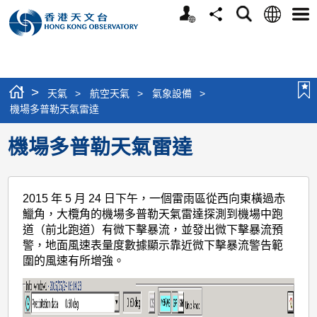
個
語
搜
分
選
人
言
尋
享
單
版
網
站
>
天氣
>
航空天氣
>
氣象設備
>
機場多普勒天氣雷達
機場多普勒天氣雷達
2015 年 5 月 24 日下午，一個雷雨區從西向東橫過赤
鱲
角，大欖角的機場多普勒天氣雷達探測到機場中跑
道（前北跑道）有微下擊暴流，並發出微下擊暴流預
警，地面風速表量度數據顯示靠近微下擊暴流警告範
圍的風速有所增強。