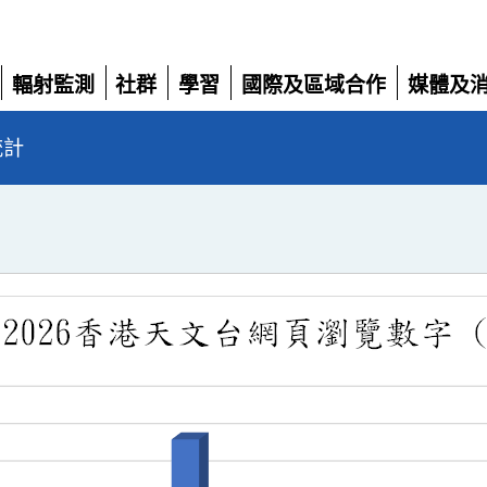
輻射監測
社群
學習
國際及區域合作
媒體及
展
展
展
展
展
開
開
開
開
開
統計