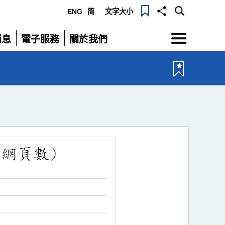
ENG
简
文字大小
選
消息
電子服務
關於我們
單
展
展
開
開