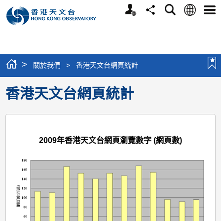
個
語
搜
分
選
人
言
尋
享
單
版
網
站
>
關於我們
>
香港天文台網頁統計
香港天文台網頁統計
2009年香港天文台網頁瀏覽數字 (網頁數)