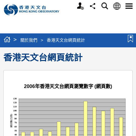
個
語
搜
分
選
人
言
尋
享
單
版
網
站
>
關於我們
>
香港天文台網頁統計
香港天文台網頁統計
2006年香港天文台網頁瀏覽數字 (網頁數)