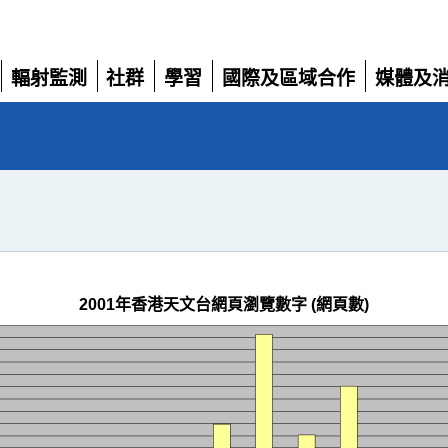
輻射監測
社群
學習
國際及區域合作
媒體及
展
展
展
展
展
開
開
開
開
開
2001年香港天文台網頁瀏覽數字 (網頁數)