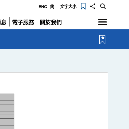
ENG
简
文字大小
選
消息
電子服務
關於我們
單
展
展
開
開