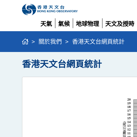
天氣
氣候
地球物理
天文及授時
展
展
展
展
開
開
開
開
>
關於我們
>
香港天文台網頁統計
香港天文台網頁統計