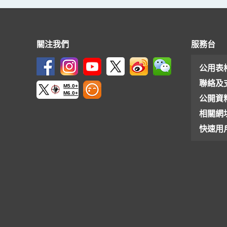
關注我們
服務台
公用表
聯絡及
M5.0+
M6.0+
公開資
相關網
快速用